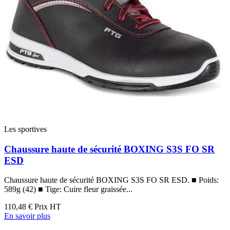
Les sportives
Chaussure haute de sécurité BOXING S3S FO SR
ESD
Chaussure haute de sécurité BOXING S3S FO SR ESD. ■ Poids:
589g (42) ■ Tige: Cuire fleur graissée...
110,48 €
Prix HT
En savoir plus