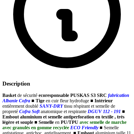
Description
Basket
de sécurité
ecoresponsable PUSKAS S3 SRC
fabrication
Albanie Cofra
■
Tige
en cuir fleur hydrofuge
■
Intérieur
entièrement doublé
SANY-DRY
tissu réspirant et semelle de
propreté
Cofra
Soft
anatomique et respirante
DGUV 112 - 191
■
Embout aluminium et semelle antiperforation en textile , trés
légère et souple
■
Semelle
en
PU/TPU
avec semelle de marche
avec granulés en gomme recyclée
ECO Friendly
■
Semelle
antistatique, antichoc, antiglissement,
■
Embout
aluminium taille 11