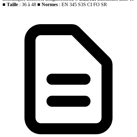
■
Taille
: 36 à 48
■
Normes
: EN 345 S3S CI FO SR