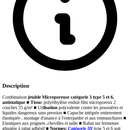
Description
Combinaison
jetable Microporeuse catégorie 3 type 5 et 6,
antistatique
■
Tissu:
polyéthylène enduit film microporeux 2
couches 55 g/m²
■
Uti
lisation
polyvalente contre les poussières et
liquides dangereux sans pression
■
Capuche intégrée entierement
élastiquée , montage d'aisance à l'entrejambe et aux emmanchures
■
E
lastiques aux poignets ,chevilles et taille
■
Rabat sur fermeture
glissière à rabat adhésif
■
Normes:
Catégorie III
type 5 et 6 soit