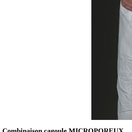
Combinaison cagoule MICROPOREUX ,