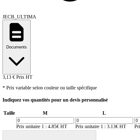
JECB_ULTIMA
Documents
3,13 €
Prix HT
* Prix variable selon couleur ou taille spécifique
Indiquez vos quantités pour un devis personnalisé
Taille
M
L
Prix unitaire 1 : 4.85€ HT
Prix unitaire 1 : 3.13€ HT
Pr