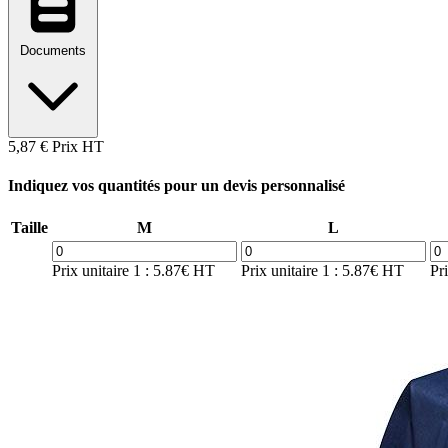
Documents
5,87 €
Prix HT
Indiquez vos quantités pour un devis personnalisé
Taille
M
L
Prix unitaire 1 : 5.87€ HT
Prix unitaire 1 : 5.87€ HT
Pr