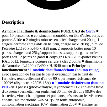
Description
Armoire chauffante & désinfectante PURECAB de
Caray
■
pour 10 personnes
■
construction monobloc en tôle d'acier, corps et
portess 8/10e
■
2 tringles robustes en acier, charge maxi 20 kg, 1
é
tag
è
re perfor
é
e et r
é
glable en hauteur, charge maxi 30 kg , dim. de
l
’é
tag
è
re L.1195 x P.445 x H28 mm, 2 supports bottes pour 10
paires, charge maxi 25kg/support bottes, 4 supports gants sur les
portes soit 12 paires de gants
■
corps gris RAL 7035/portes bleues
RAL 5012, fermeture poign
é
e serrure
à
cl
é
s 2 points
■
dimensions
de l'armoire :
L.1200 x P.490 x H.1940 mm
■
Principe de
fonctionnement
:
1 module chauffant/séchant (bouton rouge)
avec aspiration de l'air par le bas et évacuation par le haut de
l'armoire, renouvellement d'air de 90 x par heure, résistance de
1000W (disjoncteur 230V, 16A)
■
1 module désinfectant (bouton
vert)
en 3 phases (photo-catalyse, rayonnement UV et plasma froid
d'oxygène) permettant en seulement 30 min de détruire 99.9% des
bactéries, virus, champignons et polluants présents sur les vêtements
et dans l'air, fonctionne 24h/24 7j/7 en toute autonomie,
consommation éléctrique 16W, alimentation 230V
■
élimine les