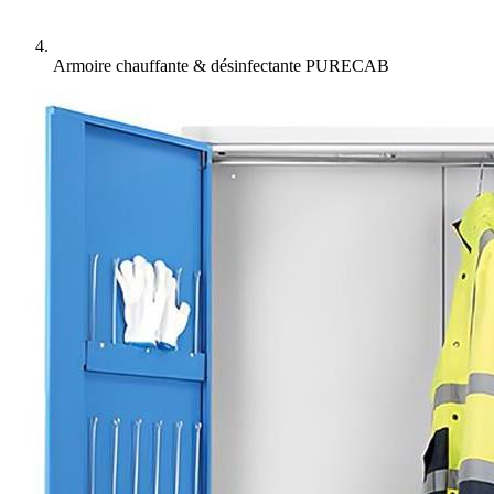
Armoire chauffante & désinfectante PURECAB