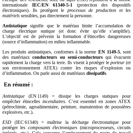
internationale
IEC/EN 61340-5-1
(protection des dispositifs
électroniques). Ils protègent le
processus de production
et les
matériels
sensibles, pas directement la personne.
Antistatique
signifie que le matériau limite l’accumulation de
charge électrique statique (et donc évite qu’elle s’amplifie).
L’objectif est de prévenir la formation d’étincelles dangereuses
(source d’inflammation) en milieu inflammable.
Les produits antistatiques, conformes à la norme
EN 1149-5
, sont
des matériaux
conducteurs ou semi-conducteurs
qui évacuent
rapidement la charge vers la terre. Ils visent à protéger le
porteur
(et
son environnement ATEX) contre les risques d’explosion ou
d’inflammation. On parle aussi de matériaux
dissipatifs
.
En résumé :
Antistatique
(EN 1149) = dissipe les charges statiques pour
empêcher étincelles
incendiaires
. C’est essentiel en zones ATEX
(pétrochimie, agroalimentaire, peinture, manutention de poussières
explosives, etc.).
ESD
(IEC 61340) = maîtrise la décharge électrostatique pour
protéger les
composants électroniques
(microprocesseurs, circuits
intégrés, etc.). Cela concerne l’aménagement du poste de travail