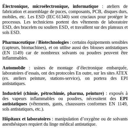
Électronique, microélectronique, informatique
: ateliers de
fabrication et assemblage de puces, composants, PCB, disques durs,
mobiles, etc. Les ESD (IEC 61340) sont cruciaux pour protéger le
processus. Les techniciens portent des vêtements de laboratoire
ESD, des bracelets ou souliers ESD, et travaillent sur des plateaux et
sols ESD.
Pharmaceutique / Biotechnologies
: certains équipements sensibles
(capteurs, biomachines), et on utilise aussi des blouses antistatiques
(EN 1149) car de nombreux solvants ou poudres peuvent être
inflammables.
Automobile
: usines de montage d’électronique embarquée,
laboratoires d’essais, ont des protocoles En outre, sur les sites ATEX
(ex. ateliers peinture, stations-service), on portera des EPI
antistatiques.
Industriel (chimie, pétrochimie, pharma, peinture)
: exposés à
des vapeurs inflammables ou poudres, nécessitent des
EPI
antistatiques
(vêtements, gants, chaussures conformes EN 1149,
sols antistatiques, etc.).
Hôpitaux et laboratoires
: manipulation d’oxygène ou de solvants
anesthésiques requiert du linge médical antistatique.