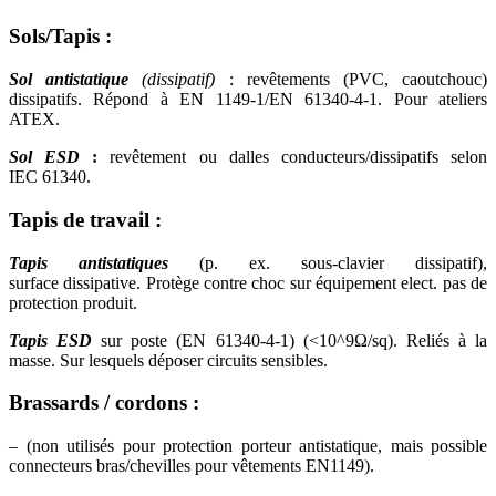
Sols/Tapis :
Sol antistatique
(dissipatif)
: revêtements (PVC, caoutchouc)
dissipatifs. Répond à EN 1149-1/EN 61340-4-1. Pour ateliers
ATEX.
Sol ESD
:
revêtement ou dalles conducteurs/dissipatifs selon
IEC 61340.
Tapis de travail :
Tapis antistatiques
(p. ex. sous-clavier dissipatif),
surface dissipative. Protège contre choc sur équipement elect. pas de
protection produit.
Tapis ESD
sur poste (EN 61340-4-1) (<10^9Ω/sq). Reliés à la
masse. Sur lesquels déposer circuits sensibles.
Brassards / cordons :
– (non utilisés pour protection porteur antistatique, mais possible
connecteurs bras/chevilles pour vêtements EN1149).