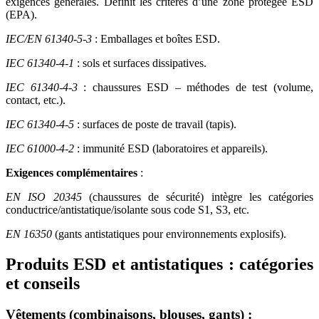
exigences générales. Définit les critères d’une zone protégée ESD
(EPA).
IEC/EN 61340-5-3
: Emballages et boîtes ESD.
IEC 61340-4-1
: sols et surfaces dissipatives.
IEC 61340-4-3
: chaussures ESD – méthodes de test (volume,
contact, etc.).
IEC 61340-4-5
: surfaces de poste de travail (tapis).
IEC 61000-4-2
: immunité ESD (laboratoires et appareils).
Exigences complémentaires
:
EN ISO 20345
(chaussures de sécurité) intègre les catégories
conductrice/antistatique/isolante sous code S1, S3, etc.
EN 16350
(gants antistatiques pour environnements explosifs).
Produits ESD et antistatiques : catégories
et conseils
Vêtements
(combinaisons, blouses, gants) :